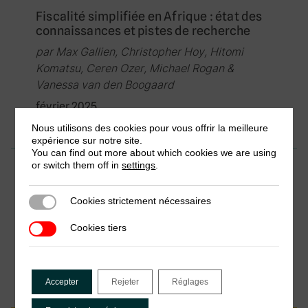
Fiscalité simplifiée en Afrique : état des
connaissances et pistes de recherche
par Max Gallien, Christopher Hoy, Hitomi
Komatsu, Ceren Ozer, Michael Rogan &
Vanessa van den Boogaard
février 2025
Nous utilisons des cookies pour vous offrir la meilleure
expérience sur notre site.
You can find out more about which cookies we are using
or switch them off in
settings
.
Résumé de recherche
Suivre et imposer les transactions
Cookies strictement nécessaires
Cookies strictement nécessaires
numériques transfrontalières : le cas de
la TVA au Sénégal
Cookies tiers
Cookies tiers
par Awa Diouf & Hannelore Niesten
août 2025
Accepter
Rejeter
Réglages