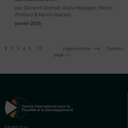
par Giovanni Occhiali, Giulia Mascagni, Wilson
Prichard & Martin Hearson
janvier 2025
2
3
4
5
...
10
...
page suivante
Dernière
1
page >>
info@ictd.ac