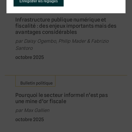
Enregistrer les réglages
Bulletin politique
Infrastructure publique numérique et
fiscalité : des enjeux importants mais des
avantages considérables
par Daisy Ogembo, Philip Mader & Fabrizio
Santoro
octobre 2025
Bulletin politique
Pourquoi le secteur informel n’est pas
une mine d’or fiscale
par Max Gallien
octobre 2025