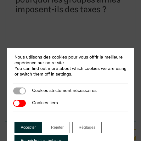
imposent-ils des taxes ?
Nous utilisons des cookies pour vous offrir la meilleure
expérience sur notre site.
You can find out more about which cookies we are using
or switch them off in
settings
.
Cookies strictement nécessaires
Cookies strictement nécessaires
Tanya Bandula-Irwin, Max Gallien, Ashley Jackson,
Cookies tiers
Cookies tiers
Vanessa van den Boogaard & Florian Weigand
Accepter
Rejeter
Réglages
Voir toutes les publications associées
Enregistrer les réglages