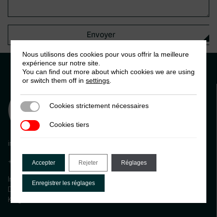
Nous utilisons des cookies pour vous offrir la meilleure
expérience sur notre site.
You can find out more about which cookies we are using
or switch them off in
settings
.
Cookies strictement nécessaires
Cookies strictement nécessaires
Cookies tiers
Cookies tiers
info@ictd.ac
+44 (0) 1273 606261
Accepter
Rejeter
Réglages
International Centre for Tax and Development, Institute of
Enregistrer les réglages
Development Studies (IDS) Brighton, BN1 9RE, United
Kingdom