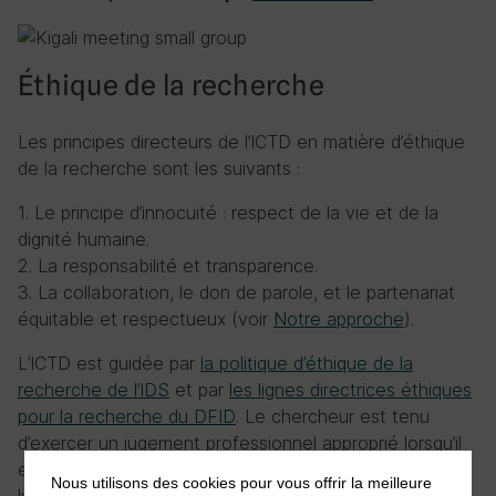
Éthique de la recherche
Les principes directeurs de l’ICTD en matière d’éthique
de la recherche sont les suivants :
1. Le principe d’innocuité : respect de la vie et de la
dignité humaine.
2. La responsabilité et transparence.
3. La collaboration, le don de parole, et le partenariat
équitable et respectueux (voir
Notre approche
).
L’ICTD est guidée par
la politique d’éthique de la
recherche de l’IDS
et par
les lignes directrices éthiques
pour la recherche du DFID
. Le chercheur est tenu
d’exercer un jugement professionnel approprié lorsqu’il
entreprend une évaluation éthique de sa recherche. Il
Nous utilisons des cookies pour vous offrir la meilleure