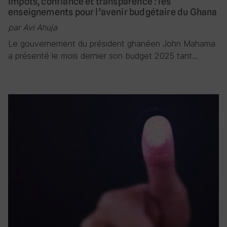
Impôts, confiance et transparence : les
enseignements pour l’avenir budgétaire du Ghana
par Avi Ahuja
Le gouvernement du président ghanéen John Mahama
a présenté le mois dernier son budget 2025 tant…