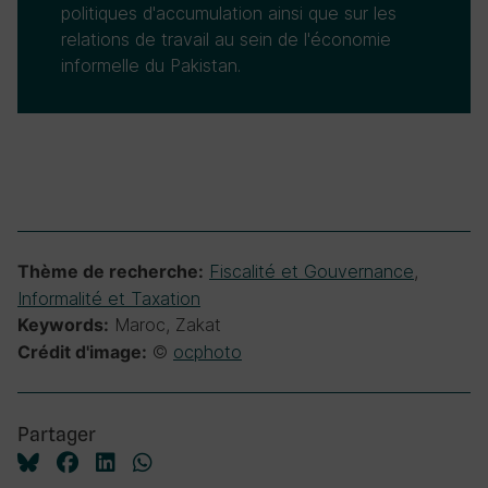
politiques d'accumulation ainsi que sur les
relations de travail au sein de l'économie
informelle du Pakistan.
Fiscalité et Gouvernance
,
Thème de recherche:
Informalité et Taxation
Maroc, Zakat
Keywords:
©
ocphoto
Crédit d'image:
Partager