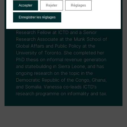
Accepter
Rejeter
Réglages
Vanessa van den Boogaard
Enregistrer les réglages
Vanessa van den Boogaard is a Senior
Research Fellow at ICTD and a Senior
Research Associate at the Munk School of
Global Affairs and Public Policy at the
University of Toronto. She completed her
PhD thesis on informal revenue generation
and statebuilding in Sierra Leone, and has
ongoing research on the topic in the
Democratic Republic of the Congo, Ghana,
and Somalia. Vanessa co-leads ICTD's
research programme on informality and tax.