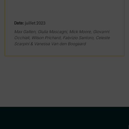
Date:
juillet 2023
Max Gallien, Giulia Mascagni, Mick Moore, Giovanni
Occhiali, Wilson Prichard, Fabrizio Santoro, Celeste
Scarpini & Vanessa Van den Boogaard