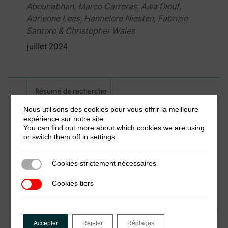
Abounabhan, Marco Carreras, Awa Diouf,
Adrienne Lees, Hannelore Niesten, Fabrizio
Santoro & Christopher Wales
juillet 2024
Résumé de recherche
Nous utilisons des cookies pour vous offrir la meilleure
Services électroniques et conformité
expérience sur notre site.
fiscale : l’expérience des petites et
You can find out more about which cookies we are using
moyennes entreprises au Burkina Faso
or switch them off in
settings
.
par Jule Kaini Tinta, Mouhamed Zerbo,
Fabrizio Santoro, Awa Diouf & Kèrabouro Pale
Cookies strictement nécessaires
Cookies strictement nécessaires
octobre 2024
Cookies tiers
Cookies tiers
Document de travail
Accepter
Rejeter
Réglages