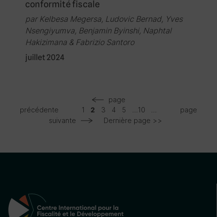
conformité fiscale
par Kelbesa Megersa, Ludovic Bernad, Yves
Nsengiyumva, Benjamin Byinshi, Naphtal
Hakizimana & Fabrizio Santoro
juillet 2024
page
précédente
1
3
4
5
...
10
...
page
2
suivante
Dernière page >>