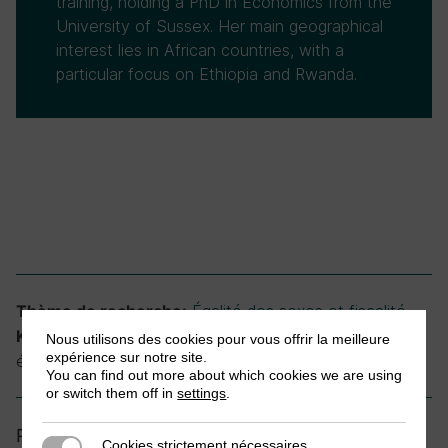
training, holding a PhD in Economics from the
University of Sussex. Her main geographical
interest lies in African countries, with a
particular focus on Ethiopia and Rwanda.
Égalité des sexes et fiscalité
Thème de recherche:
biais fiscal, biais implicites et explicites,
Keywords:
Nous utilisons des cookies pour vous offrir la meilleure
expérience sur notre site.
égalité de genre, réformes fiscales, systèmes fiscaux
You can find out more about which cookies we are using
or switch them off in
settings
.
Partager
Cookies strictement nécessaires
Cookies strictement nécessaires