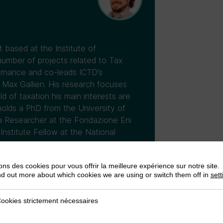
 based at the Institute of
umber of projects related to Tax
ernance and co-leads ICTD’s
 Max Gallien. His research focuses
d of taxation his main interests are
holds a PhD from the University of
 a Researcher at the Fondazione Eni
nstitute Fellow at the National
ons des cookies pour vous offrir la meilleure expérience sur notre site.
nd out more about which cookies we are using or switch them off in
sett
ookies strictement nécessaires
trictement nécessaires