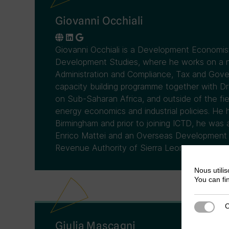
Giovanni Occhiali
Giovanni Occhiali is a Development Economist
Development Studies, where he works on a n
Administration and Compliance, Tax and Gov
capacity building programme together with Dr
on Sub-Saharan Africa, and outside of the fiel
energy economics and industrial policies. He 
Birmingham and prior to joining ICTD, he was
Enrico Mattei and an Overseas Development I
Revenue Authority of Sierra Leone.
Nous utilis
You can fi
C
Cookies s
Giulia Mascagni