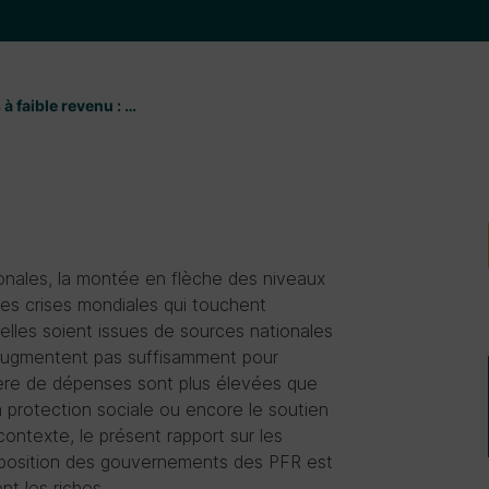
 à faible revenu : …
ionales, la montée en flèche des niveaux
es crises mondiales qui touchent
’elles soient issues de sources nationales
n’augmentent pas suffisamment pour
ière de dépenses sont plus élevées que
la protection sociale ou encore le soutien
contexte, le présent rapport sur les
disposition des gouvernements des PFR est
nt les riches.