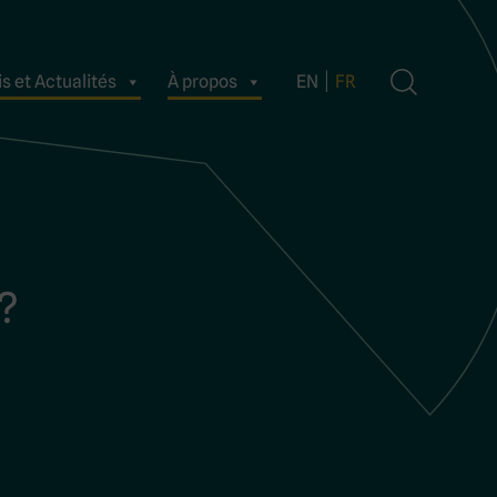
s et Actualités
À propos
EN
FR
?