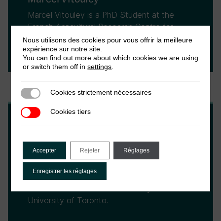
Marcel Vitouley is a PhD Student at the
French Agricultural Research Centre for
International Development (CIRAD) in
Nous utilisons des cookies pour vous offrir la meilleure
expérience sur notre site.
Montpellier, France.
You can find out more about which cookies we are using
or switch them off in
settings
.
Cookies strictement nécessaires
Cookies strictement nécessaires
Cookies tiers
Cookies tiers
Nicolas Orgeira Pillai
Accepter
Rejeter
Réglages
Nicolas Orgeira is a a Doctoral Fellow with
the Local Government Initiative (LoGRI), an
Enregistrer les réglages
initiative of ICTD based at the Munk School
of Global Affairs and Public Policy at the
University of Toronto.