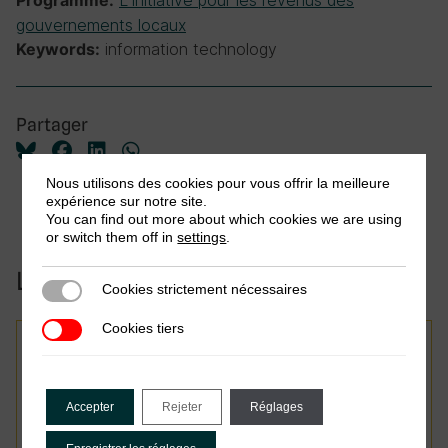
L'Initiative pour les revenus des
Programme:
gouvernements locaux
information technology
Keywords:
Partager
Nous utilisons des cookies pour vous offrir la meilleure
expérience sur notre site.
You can find out more about which cookies we are using
or switch them off in
settings
.
Liées à cette publication:
Cookies strictement nécessaires
Cookies strictement nécessaires
Cookies tiers
Cookies tiers
Publications partenaires
Contourner les défis des
Accepter
Rejeter
Réglages
dispositifs institutionnels