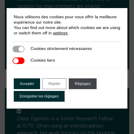
taxation his main interests are energy
economics and industrial policies. He holds a
Nous utilisons des cookies pour vous offrir la meilleure
PhD from the University of Birmingham and
expérience sur notre site.
prior to joining ICTD, he was a Researcher at
You can find out more about which cookies we are using
or switch them off in
settings
.
the Fondazione Eni Enrico Mattei and an
Overseas Development Institute Fellow at
Cookies strictement nécessaires
the National Revenue Authority of Sierra
Cookies strictement nécessaires
Leone.
Cookies tiers
Cookies tiers
Accepter
Rejeter
Réglages
Enregistrer les réglages
Daisy Ogembo
Daisy Ogembo is a Senior Research Fellow
at ICTD. Often using an interdisciplinary
approach, her work focuses on the taxation