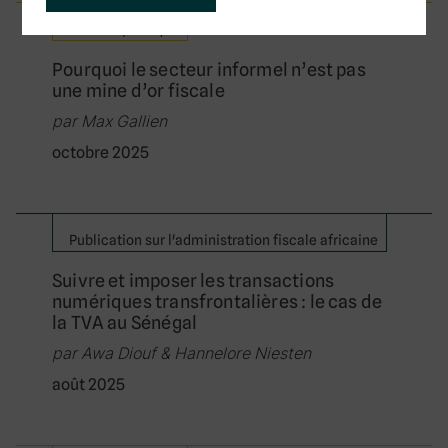
Bulletin politique
Pourquoi le secteur informel n’est pas
une mine d’or fiscale
par Max Gallien
octobre 2025
Publication sur l'administration fiscale africaine
Suivre et imposer les transactions
numériques transfrontalières : le cas de
la TVA au Sénégal
par Awa Diouf & Hannelore Niesten
août 2025