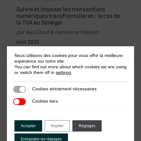
Suivre et imposer les transactions
numériques transfrontalières : le cas de
la TVA au Sénégal
par Awa Diouf & Hannelore Niesten
août 2025
Nous utilisons des cookies pour vous offrir la meilleure
expérience sur notre site.
You can find out more about which cookies we are using
Bulletin politique
or switch them off in
settings
.
Infrastructure publique numérique et
fiscalité : des enjeux importants mais des
Cookies strictement nécessaires
Cookies strictement nécessaires
avantages considérables
Cookies tiers
Cookies tiers
par Daisy Ogembo, Philip Mader & Fabrizio
Santoro
octobre 2025
Accepter
Rejeter
Réglages
Enregistrer les réglages