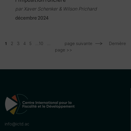
par Xaver Schenker & Wilson Prichard
décembre 2024
2
3
4
5
...
10
...
page suivante
Dernière
1
page >>
info@ictd.ac