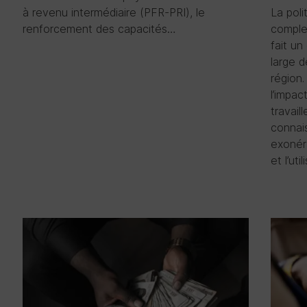
à revenu intermédiaire (PFR-PRI), le
La poli
renforcement des capacités…
comple
fait un
large d
région
l’impac
travail
connai
exonér
et l’ut