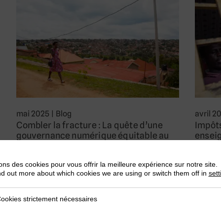
mai 2025
|
Blog
avril 2
Combler la fracture : La quête d’une
Impôts
gouvernance numérique équitable au
enseig
Rwanda
budgé
par Elizabeth Bermeo & Fabrizio Santoro
par Avi
ons des cookies pour vous offrir la meilleure expérience sur notre site.
nd out more about which cookies we are using or switch them off in
sett
Au Rwanda, IremboGov transforme l’accès
Le gou
aux services essentiels, mais plusieurs
John M
ookies strictement nécessaires
obstacles subsistent….
son bu
trictement nécessaires