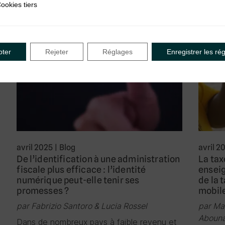
ookies tiers
iers
pter
Rejeter
Réglages
Enregistrer les ré
avril 2025
|
Blog
avril 2
De l’identification à une administration
La tax
fiscale plus efficace : l’identité
enseig
numérique peut-elle tenir ses
de la 
promesses ?
mobil
par Fabrizio Santoro & Lucia Rossel
par Ma
Aboun
Dans de nombreux pays à faible revenu et