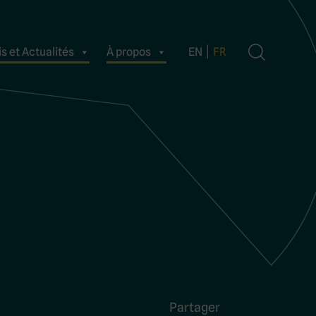
s et Actualités
À propos
EN
FR
Partager