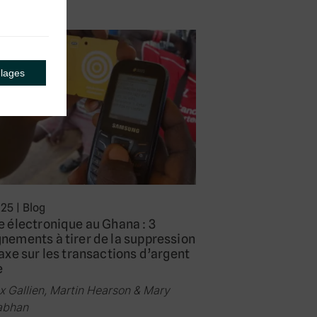
glages
025
|
Blog
e électronique au Ghana : 3
nements à tirer de la suppression
taxe sur les transactions d’argent
e
x Gallien, Martin Hearson & Mary
abhan