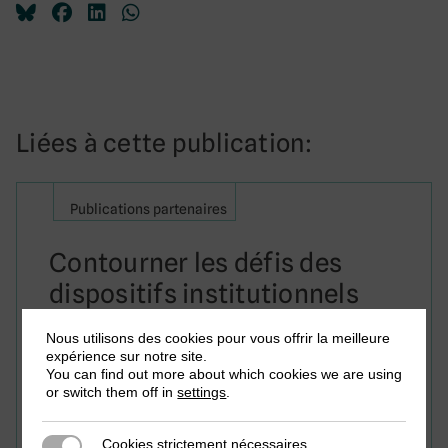
Liées à cette publication:
Publications partenaires
Contourner les défis des
dispositifs institutionnels
centralisés d’administration
Nous utilisons des cookies pour vous offrir la meilleure
de la taxe foncière : ce que
expérience sur notre site.
You can find out more about which cookies we are using
nous apprend le cas du Bénin
or switch them off in
settings
.
Cookies strictement nécessaires
Cookies strictement nécessaires