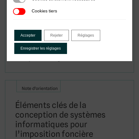
Cookies tiers
Cookies tiers
Accepter
Rejeter
Réglages
Date:
juin 2026
Enregistrer les réglages
Camille Barras, Marie Reine Mukazayire, Marcel
Vitouley & Nicolas Orgeira Pillai
Note d'orientation
Éléments clés de la
conception de systèmes
informatiques pour
l’imposition foncière