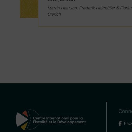
Martin Hearson, Frederik Heitmüller & Floria
Dierich
Conn
Fac