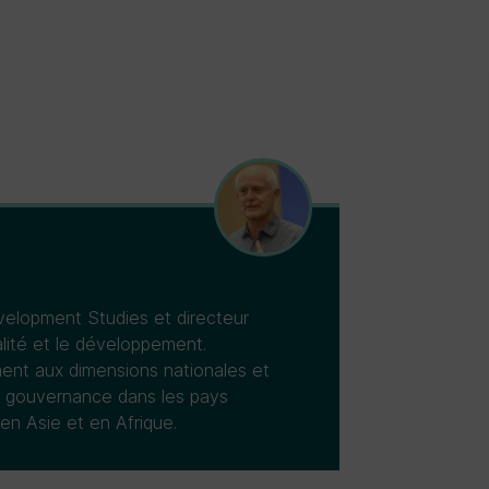
evelopment Studies et directeur
alité et le développement.
ement aux dimensions nationales et
se gouvernance dans les pays
 en Asie et en Afrique.