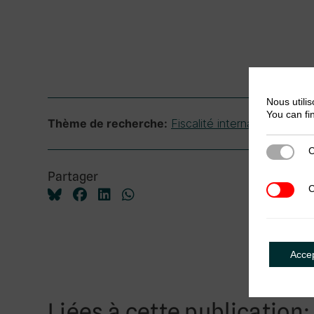
Nous utilis
You can fi
Fiscalité internationale
Thème de recherche:
C
Cookies s
Partager
C
Cookies t
Acce
Liées à cette publication: