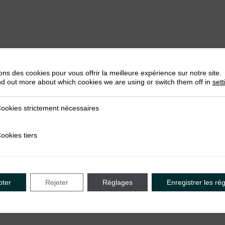
ons des cookies pour vous offrir la meilleure expérience sur notre site.
nd out more about which cookies we are using or switch them off in
sett
ookies strictement nécessaires
trictement nécessaires
ookies tiers
iers
pter
Rejeter
Réglages
Enregistrer les ré