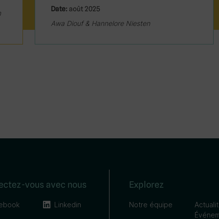
Date:
août 2025
n
Awa Diouf & Hannelore Niesten
ectez-vous avec nous
Explorez
ebook
Linkedin
Notre équipe
Actuali
Événem