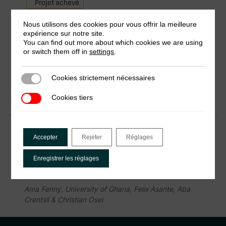
Projet achevé
Nous utilisons des cookies pour vous offrir la meilleure
Réformes des taxes sur le tabac en
expérience sur notre site.
Afrique de l’Ouest
You can find out more about which cookies we are using
or switch them off in
settings
.
Prof Corné van Walbeek, REEP, Dr Hana Ross, REEP,
Prof Abdoulaye Diagne, CRES, Dr Pape Yona Mané,
CRES & Kirsten van der Zee, REEP
Cookies strictement nécessaires
Cookies strictement nécessaires
Cookies tiers
Cookies tiers
Projet achevé
Accepter
Rejeter
Réglages
L’impact fiscal et sanitaire d’une
Enregistrer les réglages
modification des droits d’accises sur le
tabac au Ghana
Ama Fenny, University of Ghana, Felix Asante, Aba
Crentsil & Christian Osei