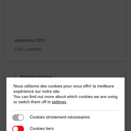
septembre 2019
Olav Lundstøl
Bulletin politique
Nous utilisons des cookies pour vous offrir la meilleure
Qu’avons-nous appris au
expérience sur notre site.
You can find out more about which cookies we are using
sujet de la taxation des
or switch them off in
settings
.
activités minières en
Cookies strictement nécessaires
Cookies strictement nécessaires
Afrique?
Cookies tiers
Cookies tiers