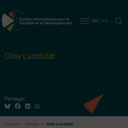
EN
FR
Navigation principale
Olav Lundstøl
Partager
Accueil
People
Olav Lundstøl