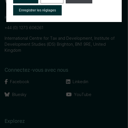
Enregistrer les réglages
info@ictd.ac
+44 (0) 1273 606261
International Centre for Tax and Development, Institute of
Development Studies (IDS) Brighton, BN1 9RE, United
Kingdom
Connectez-vous avec nous
Facebook
Linkedin
Bluesky
YouTube
Explorez