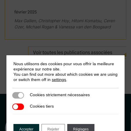
février 2025
Max Gallien, Christopher Hoy, Hitomi Komatsu, Ceren
Ozer, Michael Rogan & Vanessa van den Boogaard
Voir toutes les publications associées
Nous utilisons des cookies pour vous offrir la meilleure
expérience sur notre site.
You can find out more about which cookies we are using
or switch them off in
settings
.
Cookies strictement nécessaires
Cookies strictement nécessaires
Cookies tiers
Cookies tiers
Accepter
Rejeter
Réglages