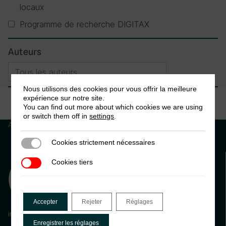
locaux
Programme de recherche DIGITAX
Auteurs
Nous utilisons des cookies pour vous offrir la meilleure
expérience sur notre site.
You can find out more about which cookies we are using
or switch them off in
settings
.
Aucun résultat
Cookies strictement nécessaires
Cookies strictement nécessaires
Cookies tiers
Cookies tiers
Accepter
Rejeter
Réglages
info@ictd.ac
Enregistrer les réglages