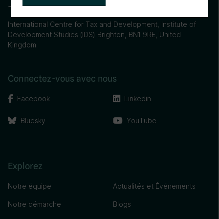
+44 (0) 1273 606261
International Centre for Tax and Development, Institute of
Development Studies (IDS) Brighton, BN1 9RE, United
Kingdom
Connectez-vous avec nous
Facebook
Linkedin
Bluesky
YouTube
Explorez
Notre équipe
Actualités et Événements
Notre démarche
Blogs