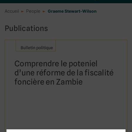
Accueil
People
Graeme Stewart-Wilson
Publications
Bulletin politique
Comprendre le poteniel
d’une réforme de la fiscalité
foncière en Zambie