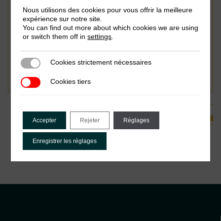
Nous utilisons des cookies pour vous offrir la meilleure
expérience sur notre site.
You can find out more about which cookies we are using
or switch them off in
settings
.
octobre 2024
Regan McCort, Graeme Stewart-Wilson & Nicolas
Cookies strictement nécessaires
Cookies strictement nécessaires
Orgeira Pillai
Cookies tiers
Cookies tiers
Voir toutes les publications associées
Accepter
Rejeter
Réglages
Enregistrer les réglages