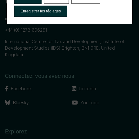
Enregistrer les réglages
info@ictd.ac
+44 (0) 1273 606261
International Centre for Tax and Development, Institute of
Development Studies (IDS) Brighton, BN1 9RE, United
Kingdom
Connectez-vous avec nous
Facebook
Linkedin
Bluesky
YouTube
Explorez