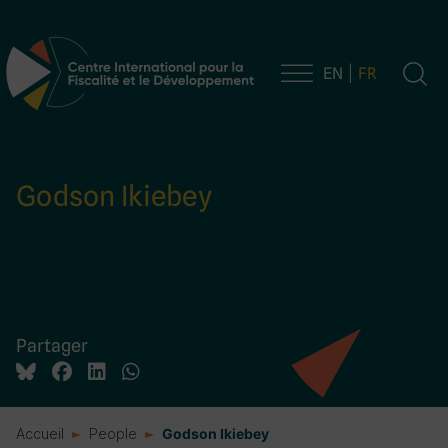
EN
FR
Navigation principale
Godson Ikiebey
Partager
Accueil
People
Godson Ikiebey