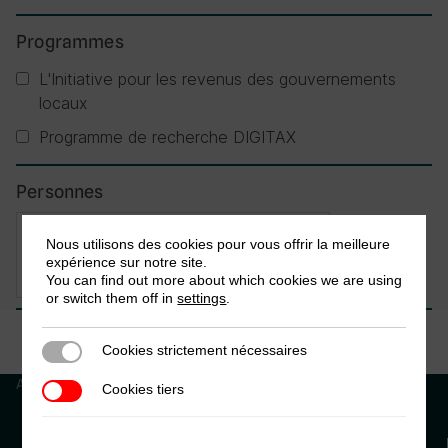
Programmes
L'Initiative pour les revenus des gouvernements
locaux
Programme de recherche DIGITAX
Personnes
Jalia Kangave
Nous utilisons des cookies pour vous offrir la meilleure
×
expérience sur notre site.
You can find out more about which cookies we are using
or switch them off in
settings
.
Cookies strictement nécessaires
Cookies strictement nécessaires
Aucun résultat
Cookies tiers
Cookies tiers