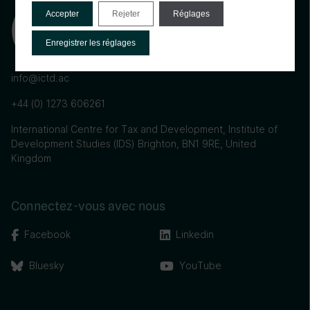
Accepter
Rejeter
Réglages
Enregistrer les réglages
info@ictd.ac
+44 (0) 1273 606261
International Centre for Tax and Development, Institute of
Development Studies (IDS) Brighton, BN1 9RE, United
Kingdom
Connectez-vous avec nous
Facebook
Linkedin
Bluesky
YouTube