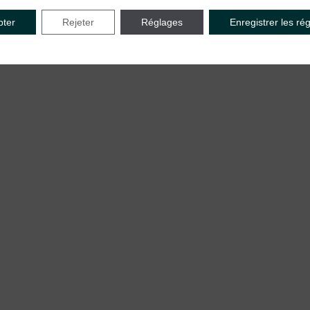
pter
Rejeter
Réglages
Enregistrer les ré