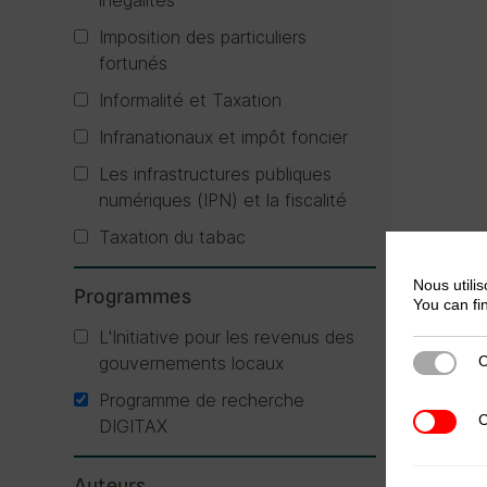
inégalités
Imposition des particuliers
fortunés
Informalité et Taxation
Infranationaux et impôt foncier
Les infrastructures publiques
numériques (IPN) et la fiscalité
Taxation du tabac
Nous utilis
Programmes
You can fi
L'Initiative pour les revenus des
gouvernements locaux
C
Cookies s
Programme de recherche
C
Cookies t
DIGITAX
Auteurs