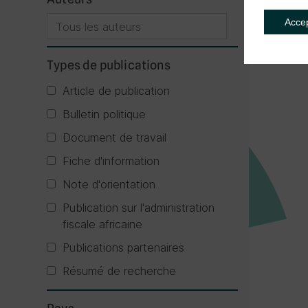
Acce
Types de publications
Article de publication
Bulletin politique
Document de travail
Fiche d'information
Note d'orientation
Publication sur l'administration
fiscale africaine
Publications partenaires
Résumé de recherche