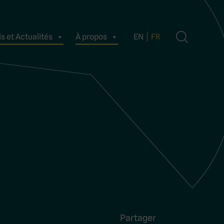
s et Actualités
À propos
EN
FR
Partager