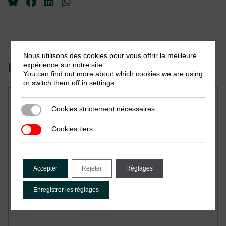
Nous utilisons des cookies pour vous offrir la meilleure
Liées à cette publication:
expérience sur notre site.
You can find out more about which cookies we are using
or switch them off in
settings
.
Document de travail
Cookies strictement nécessaires
Cookies strictement nécessaires
La déclaration et le paiement
Cookies tiers
Cookies tiers
électroniques des impôts
améliorentils la conformité
Accepter
Rejeter
Réglages
fiscale ? Le cas des grands
contribuables au Sénégal
Enregistrer les réglages