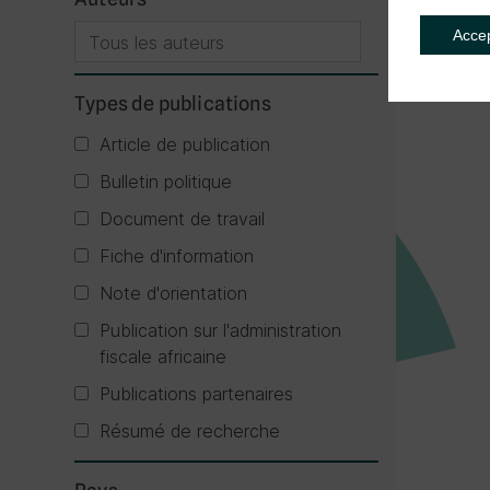
Acce
Types de publications
Article de publication
Bulletin politique
Document de travail
Fiche d'information
Note d'orientation
Publication sur l'administration
fiscale africaine
Publications partenaires
Résumé de recherche