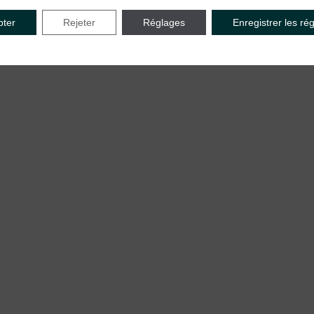
pter
Rejeter
Réglages
Enregistrer les ré