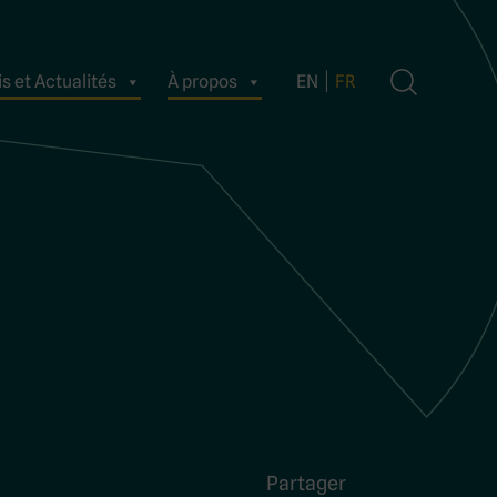
s et Actualités
À propos
EN
FR
Partager