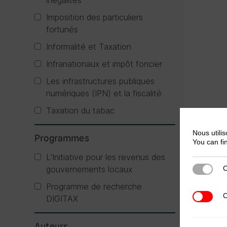
inégalités
Imposition des particuliers
fortunés
Informalité et Taxation
Infranationaux et impôt foncier
Les infrastructures publiques
numériques (IPN) et la fiscalité
Taxation du tabac
Nous utilis
Programmes
You can fi
L'Initiative pour les revenus des
gouvernements locaux
C
Cookies s
Programme de recherche
C
Cookies t
DIGITAX
Auteurs