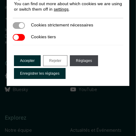
You can find out more about which cookies we are using
info@ictd.ac
or switch them off in
settings
.
+44 (0) 1273 606261
Cookies strictement nécessaires
Cookies strictement nécessaires
International Centre for Tax and Development, Institute of
Development Studies (IDS) Brighton, BN1 9RE, United
Cookies tiers
Cookies tiers
Kingdom
Accepter
Rejeter
Réglages
Connectez-vous avec nous
Enregistrer les réglages
Facebook
Linkedin
Bluesky
YouTube
Explorez
Notre équipe
Actualités et Événements