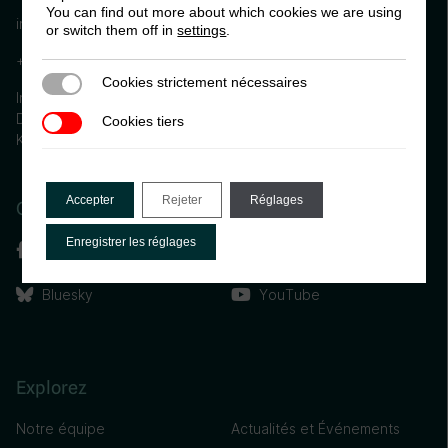
You can find out more about which cookies we are using
info@ictd.ac
or switch them off in
settings
.
+44 (0) 1273 606261
Cookies strictement nécessaires
Cookies strictement nécessaires
International Centre for Tax and Development, Institute of
Development Studies (IDS) Brighton, BN1 9RE, United
Cookies tiers
Cookies tiers
Kingdom
Accepter
Rejeter
Réglages
Connectez-vous avec nous
Enregistrer les réglages
Facebook
Linkedin
Bluesky
YouTube
Explorez
Notre équipe
Actualités et Événements