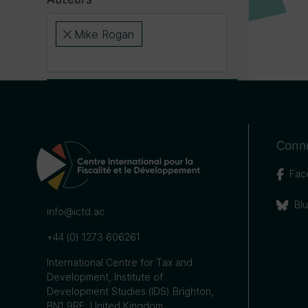
Mike Rogan
×
Conn
Fac
Bl
info@ictd.ac
+44 (0) 1273 606261
International Centre for Tax and
Development, Institute of
Development Studies (IDS) Brighton,
BN1 9RE, United Kingdom