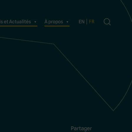
s et Actualités
À propos
EN
FR
Partager