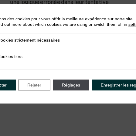
une logique erronée dans leur tentative
d’élimination du secteur informel
par Max Gallien, Vanessa Van den Boogaard
ons des cookies pour vous offrir la meilleure expérience sur notre site.
& Mike Rogan
nd out more about which cookies we are using or switch them off in
sett
De nombreux pays à revenu faible ou
ookies strictement nécessaires
trictement nécessaires
intermédiaire sont confrontés à une
multitude de défis. Cependant,…
ookies tiers
iers
pter
Rejeter
Réglages
Enregistrer les ré