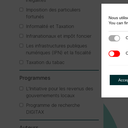
inégalités
Imposition des particuliers
fortunés
Nous utilis
You can fi
Informalité et Taxation
Infranationaux et impôt foncier
C
Cookies s
Les infrastructures publiques
numériques (IPN) et la fiscalité
C
Cookies t
Taxation du tabac
Programmes
Acce
L'Initiative pour les revenus des
gouvernements locaux
Programme de recherche
DIGITAX
Auteurs