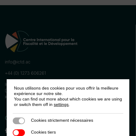
info@ictd.ac
+44 (0) 1273 606261
International Centre for Tax and Development, Institute of
Nous utilisons des cookies pour vous offrir la meilleure
Development Studies (IDS) Brighton, BN1 9RE, United
expérience sur notre site.
Kingdom
You can find out more about which cookies we are using
or switch them off in
settings
.
Connectez-vous avec nous
Cookies strictement nécessaires
Cookies strictement nécessaires
Facebook
Linkedin
Cookies tiers
Cookies tiers